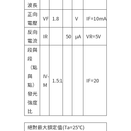
波長
正向
VF
1.8
V
IF=10mA
電壓
反向
IR
50
μA
VR=5V
電流
段與
段
（點
與
IV-
1.5:1
IF=20
點）
M
發光
強度
比
絕對最大額定值(Ta=25℃)