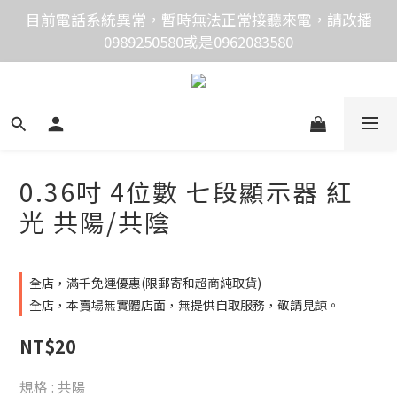
價格均含稅，下單享優惠！歡迎大量採購，由專人提供
目前電話系統異常，暫時無法正常接聽來電，請改播
0989250580或是0962083580
專案報價。
價格均含稅，下單享優惠！歡迎大量採購，由專人提供
專案報價。
0.36吋 4位數 七段顯示器 紅
光 共陽/共陰
全店，滿千免運優惠(限郵寄和超商純取貨)
全店，本賣場無實體店面，無提供自取服務，敬請見諒。
NT$20
規格
: 共陽