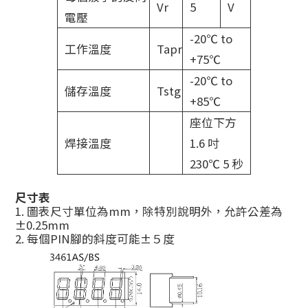
Vr
5
V
電壓
-20℃ to
工作溫度
Tapr
+75℃
-20℃ to
儲存溫度
Tstg
+85℃
座位下方
焊接溫度
1.6 吋
230℃ 5 秒
尺寸表
1. 圖表尺寸單位為mm，除特別說明外，允許公差為
±0.25mm
2. 每個PIN腳的斜度可能±５度