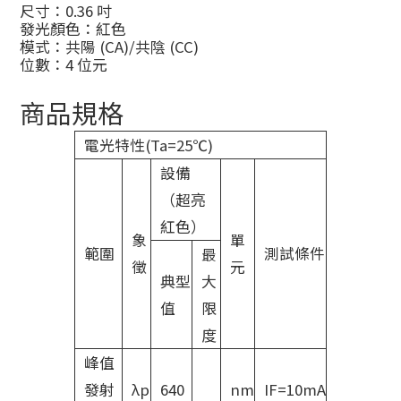
尺寸：0.36 吋
發光顏色：紅色
模式：共陽 (CA)/共陰 (CC)
位數：4 位元
商品規格
電光特性(Ta=25℃)
設備
（超亮
紅色）
象
單
範圍
測試條件
最
徵
元
典型
大
值
限
度
峰值
發射
λp
640
nm
IF=10mA