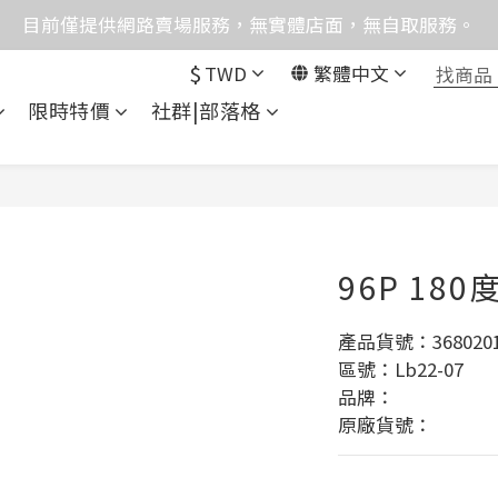
格均含稅，下單享優惠！歡迎大量採購，由專人提供專案報
目前僅提供網路賣場服務，無實體店面，無自取服務。
$
TWD
繁體中文
統異常，暫時無法正常接聽來電，請改播0989250580或是0962
限時特價
社群|部落格
格均含稅，下單享優惠！歡迎大量採購，由專人提供專案報
96P 180
產品貨號：3680201
區號：Lb22-07
品牌：
原廠貨號：