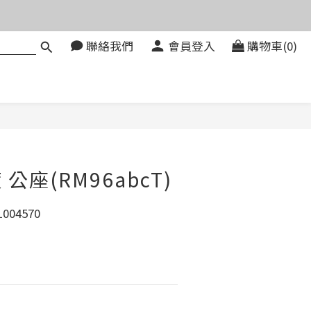
價。
聯絡我們
會員登入
購物車(0)
083580
價。
立即購買
度 公座(RM96abcT)
004570