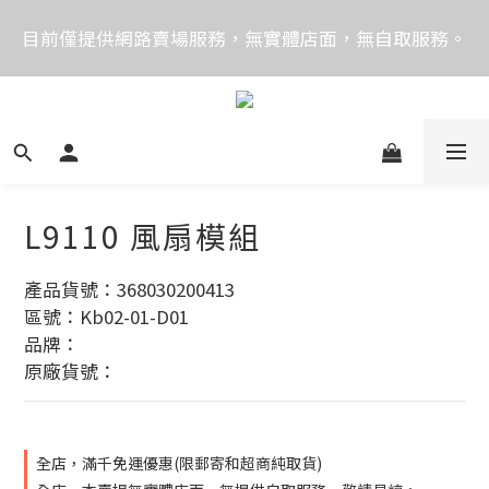
價格均含稅，下單享優惠！歡迎大量採購，由專人提供
目前僅提供網路賣場服務，無實體店面，無自取服務。
專案報價。
目前電話系統異常，暫時無法正常接聽來電，請改播
0989250580或是0962083580
價格均含稅，下單享優惠！歡迎大量採購，由專人提供
專案報價。
L9110 風扇模組
產品貨號：368030200413
區號：Kb02-01-D01
品牌：
原廠貨號：
全店，滿千免運優惠(限郵寄和超商純取貨)