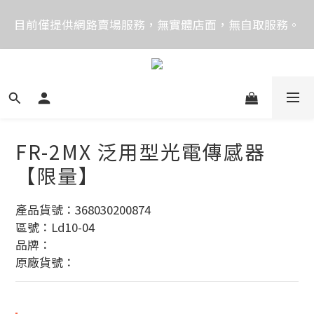
價格均含稅，下單享優惠！歡迎大量採購，由專人提供
目前僅提供網路賣場服務，無實體店面，無自取服務。
專案報價。
目前電話系統異常，暫時無法正常接聽來電，請改播
0989250580或是0962083580
價格均含稅，下單享優惠！歡迎大量採購，由專人提供
專案報價。
FR-2MX 泛用型光電傳感器
【限量】
產品貨號：368030200874
區號：Ld10-04
品牌：
原廠貨號：