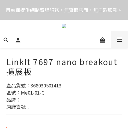
價格均含稅，下單享優惠！歡迎大量採購，由專人提供
目前僅提供網路賣場服務，無實體店面，無自取服務。
專案報價。
目前電話系統異常，暫時無法正常接聽來電，請改播
0989250580或是0962083580
價格均含稅，下單享優惠！歡迎大量採購，由專人提供
專案報價。
LinkIt 7697 nano breakout
擴展板
產品貨號：368030501413
區號：Me01-01-C
品牌：
原廠貨號：