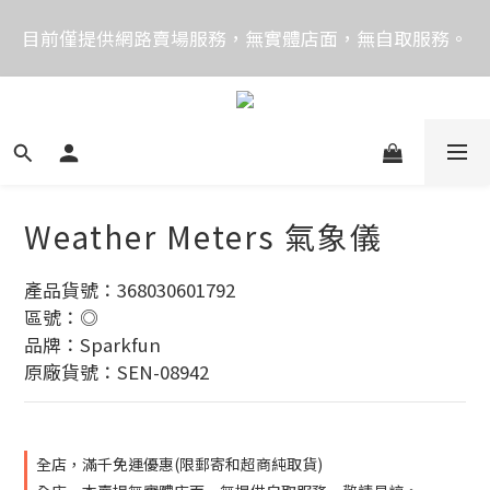
價格均含稅，下單享優惠！歡迎大量採購，由專人提供
目前僅提供網路賣場服務，無實體店面，無自取服務。
專案報價。
目前電話系統異常，暫時無法正常接聽來電，請改播
0989250580或是0962083580
價格均含稅，下單享優惠！歡迎大量採購，由專人提供
專案報價。
Weather Meters 氣象儀
產品貨號：368030601792
區號：◎
品牌：Sparkfun
原廠貨號：SEN-08942
全店，滿千免運優惠(限郵寄和超商純取貨)