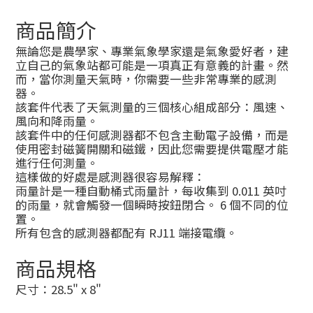
商品簡介
無論您是農學家、專業氣象學家還是氣象愛好者，建
立自己的氣象站都可能是一項真正有意義的計畫。然
而，當你測量天氣時，你需要一些非常專業的感測
器。
該套件代表了天氣測量的三個核心組成部分：風速、
風向和降雨量。
該套件中的任何感測器都不包含主動電子設備，而是
使用密封磁簧開關和磁鐵，因此您需要提供電壓才能
進行任何測量。
這樣做的好處是感測器很容易解釋：
雨量計是一種自動桶式雨量計，每收集到 0.011 英吋
的雨量，就會觸發一個瞬時按鈕閉合。 6 個不同的位
置。
所有包含的感測器都配有 RJ11 端接電纜。
商品規格
尺寸：28.5" x 8"