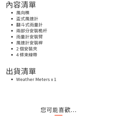
內容清單
風向標
盃式風速計
翻斗式雨量計
兩部分安裝桅杆
雨量計安裝臂
風速計安裝桿
2 個安裝夾
4 條束線帶
出貨清單
Weather Meters x 1
您可能喜歡...