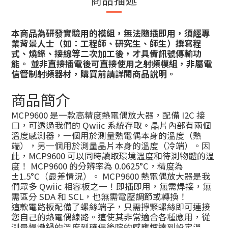
本商品為研發實驗用的模組，無法隨插即用，須經專
業背景人士（如：工程師、研究生、師生）撰寫程
式、燒錄、接線等二次加工後，才具備訊號傳輸功
能。 並非直接插電後可直接使用之射頻模組，非屬電
信管制射頻器材，購買前請詳閱商品說明。
商品簡介
MCP9600 是一款高精度熱電偶放大器，配備 I2C 接
口，可透過我們的 Qwiic 系統存取。晶片內部有兩個
溫度感測器，一個用於測量熱電偶本身的溫度（熱
端），另一個用於測量晶片本身的溫度（冷端）。因
此，MCP9600 可以同時讀取環境溫度和待測物體的溫
度！ MCP9600 的分辨率為 0.0625°C，精度為
±1.5°C（最差情況）。 MCP9600 熱電偶放大器是我
們眾多 Qwiic 相容板之一！即插即用，無需焊接，無
需區分 SDA 和 SCL，也無需電壓調節或轉換！
這款電路板配備了螺絲端子，只需擰緊螺絲即可連接
您自己的熱電偶線路。這使其非常適合各種應用，從
測量慢燉鍋的溫度到確保後院的感應爐達到設定溫