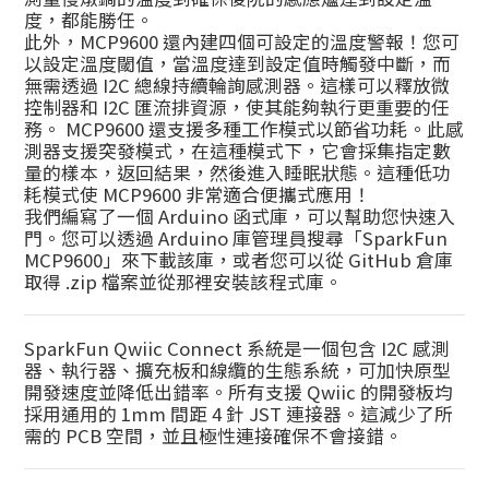
度，都能勝任。
此外，MCP9600 還內建四個可設定的溫度警報！您可
以設定溫度閾值，當溫度達到設定值時觸發中斷，而
無需透過 I2C 總線持續輪詢感測器。這樣可以釋放微
控制器和 I2C 匯流排資源，使其能夠執行更重要的任
務。 MCP9600 還支援多種工作模式以節省功耗。此感
測器支援突發模式，在這種模式下，它會採集指定數
量的樣本，返回結果，然後進入睡眠狀態。這種低功
耗模式使 MCP9600 非常適合便攜式應用！
我們編寫了一個 Arduino 函式庫，可以幫助您快速入
門。您可以透過 Arduino 庫管理員搜尋「SparkFun
MCP9600」來下載該庫，或者您可以從 GitHub 倉庫
取得 .zip 檔案並從那裡安裝該程式庫。
SparkFun Qwiic Connect 系統是一個包含 I2C 感測
器、執行器、擴充板和線纜的生態系統，可加快原型
開發速度並降低出錯率。所有支援 Qwiic 的開發板均
採用通用的 1mm 間距 4 針 JST 連接器。這減少了所
需的 PCB 空間，並且極性連接確保不會接錯。