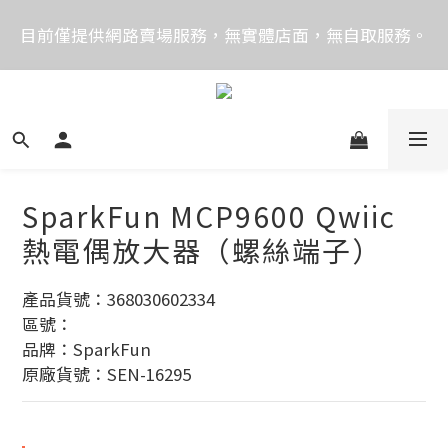
價格均含稅，下單享優惠！歡迎大量採購，由專人提供
目前僅提供網路賣場服務，無實體店面，無自取服務。
專案報價。
目前電話系統異常，暫時無法正常接聽來電，請改播
0989250580或是0962083580
價格均含稅，下單享優惠！歡迎大量採購，由專人提供
專案報價。
SparkFun MCP9600 Qwiic
熱電偶放大器（螺絲端子）
產品貨號：368030602334
區號：
品牌：SparkFun
原廠貨號：SEN-16295