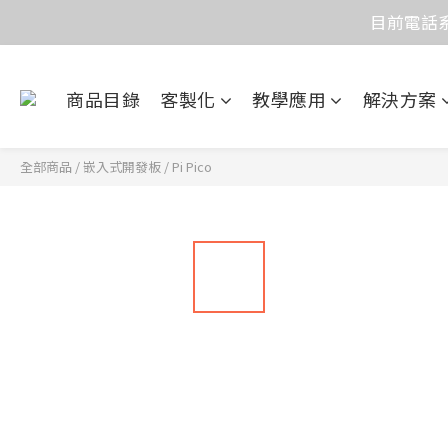
目前電話系
價
價
商品目錄
客製化
教學應用
解決方案
全部商品
/
嵌入式開發板
/
Pi Pico