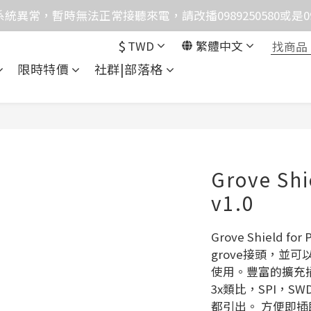
統異常，暫時無法正常接聽來電，請改播0989250580或是0962
格均含稅，下單享優惠！歡迎大量採購，由專人提供專案報
$
TWD
繁體中文
格均含稅，下單享優惠！歡迎大量採購，由專人提供專案報
限時特價
社群|部落格
Grove Shie
v1.0
Grove Shield f
grove接頭，並可
使用。豐富的擴充插槽
3x類比，SPI，
都引出。 方便即插