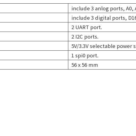
include 3 anlog ports, A0, 
include 3 digital ports, D1
2 UART port.
2 I2C ports.
5V/3.3V selectable power s
1 spi0 port.
56 x 56 mm