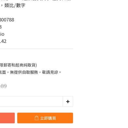
t，類比/數字
00788
3
io
42
限郵寄和超商純取貨)
店面，無提供自取服務，敬請見諒。
89
立即購買