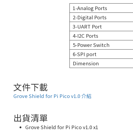
1-Analog Ports
2-Digital Ports
3-UART Port
4-I2C Ports
5-Power Switch
6-SPI port
Dimension
文件下載
Grove Shield for Pi Pico v1.0 介紹
出貨清單
Grove Shield for Pi Pico v1.0 x1