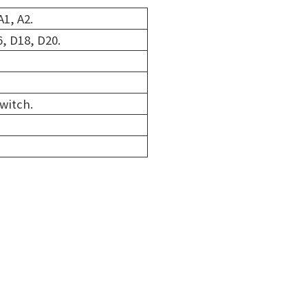
A1, A2.
6, D18, D20.
witch.