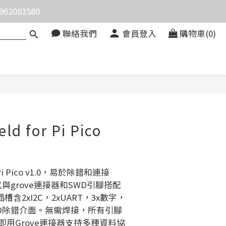
083580
價。
聯絡我們
會員登入
購物車(0)
價。
立即購買
ld for Pi Pico
or Pi Pico v1.0，易於除錯和連接
以與grove連接器和SWD引腳搭配
含2xI2C，2xUART，3x數字，
SWD除錯介面。無需焊接，所有引腳
即用Grove連接器支持多種資料協