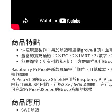
商品特點
快速原型製作：易於除錯和連接grove接頭，並可
豐富的擴充插槽：2×I2C，2×UART，3x數字，
無需焊接：所有引腳都引出。 方便即插即用Grov
Raspberry Pi Pico是新款具備靈活腳位，且低成本、高性能
這個問題。
Pi Pico v1.0的Grove Shield是用於Raspb
除錯介面和 SP I引腳，可選3.3v / 5v電源開
可充當Pi Pico和Seeed的Grove系統的橋樑。
商品應用
SWD除錯