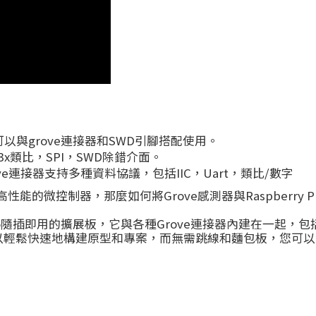
以與grove連接器和SWD引腳搭配使用。
3x類比，SPI，SWD除錯介面。
e連接器支持多種資料協議，包括IIC，Uart，類比/數字
的微控制器，那麼如何將Grove感測器與Raspberry Pi Pico連接
erry Pi Pico隨插即用的擴展板，它與各種Grove連接器內建在一
關。 它可以輕鬆快速地構建原型和專案，而無需跳線和麵包板，您可