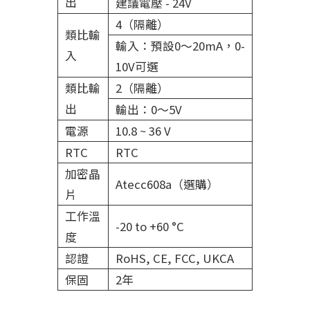
出
建議電壓 - 24V
4（隔離）
類比輸
輸入：預設0～20mA，0-
入
10V可選
類比輸
2（隔離）
出
輸出：0～5V
電源
10.8 ~ 36 V
RTC
RTC
加密晶
Atecc608a（選購）
片
工作溫
-20 to +60 °C
度
認證
RoHS, CE, FCC, UKCA
保固
2年