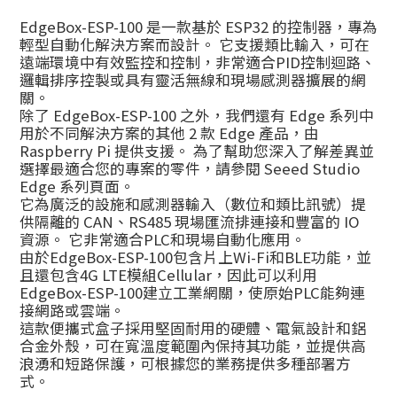
EdgeBox-ESP-100 是一款基於 ESP32 的控制器，專為
輕型自動化解決方案而設計。 它支援類比輸入，可在
遠端環境中有效監控和控制，非常適合PID控制迴路、
邏輯排序控製或具有靈活無線和現場感測器擴展的網
關。
除了 EdgeBox-ESP-100 之外，我們還有 Edge 系列中
用於不同解決方案的其他 2 款 Edge 產品，由
Raspberry Pi 提供支援。 為了幫助您深入了解差異並
選擇最適合您的專案的零件，請參閱 Seeed Studio
Edge 系列頁面。
它為廣泛的設施和感測器輸入（數位和類比訊號）提
供隔離的 CAN、RS485 現場匯流排連接和豐富的 IO
資源。 它非常適合PLC和現場自動化應用。
由於EdgeBox-ESP-100包含片上Wi-Fi和BLE功能，並
且還包含4G LTE模組Cellular，因此可以利用
EdgeBox-ESP-100建立工業網關，使原始PLC能夠連
接網路或雲端。
這款便攜式盒子採用堅固耐用的硬體、電氣設計和鋁
合金外殼，可在寬溫度範圍內保持其功能，並提供高
浪湧和短路保護，可根據您的業務提供多種部署方
式。