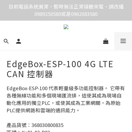
價格均含稅，下單享優惠！歡迎大量採購，由專人提供
目前電話系統異常，暫時無法正常接聽來電，請改播
0989250580或是0962083580
專案報價。
價格均含稅，下單享優惠！歡迎大量採購，由專人提供
專案報價。
EdgeBox-ESP-100 4G LTE
CAN 控制器
EdgeBox-ESP-100 代表輕量級多功能控制器。 它帶有
各種無線功能和多個現場匯流排，這使其成為現場自
動化應用的獨立PLC，或使其成為工業網關，為原始
PLC提供網路和雲端的通訊能力。
產品貨號：368030800835