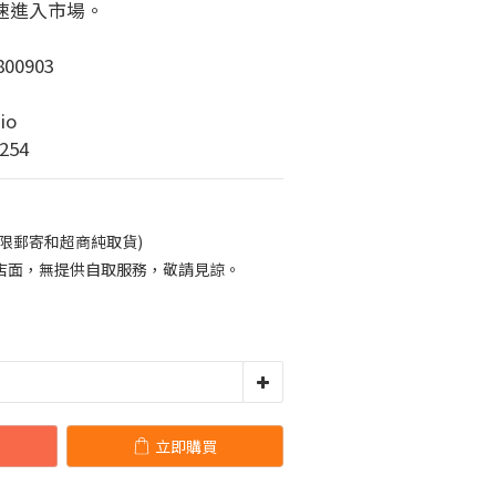
速進入市場。
00903
io
254
限郵寄和超商純取貨)
店面，無提供自取服務，敬請見諒。
立即購買