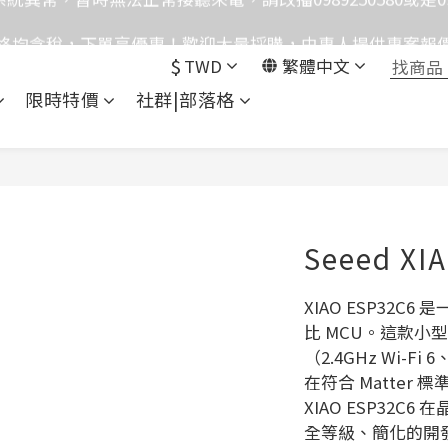
格均含稅，下單享優惠！歡迎大量採購，由專人提供專案報
格均含稅，下單享優惠！歡迎大量採購，由專人提供專案報
$
TWD
繁體中文
目前僅提供網路賣場服務，無實體店面，無自取服務。
限時特價
社群|部落格
統異常，暫時無法正常接聽來電，請改播0989250580或是0962
格均含稅，下單享優惠！歡迎大量採購，由專人提供專案報
Seeed XI
XIAO ESP32C6
比 MCU。這款小型
（2.4GHz Wi-Fi 
在符合 Matter
XIAO ESP32
全等級、簡化的開