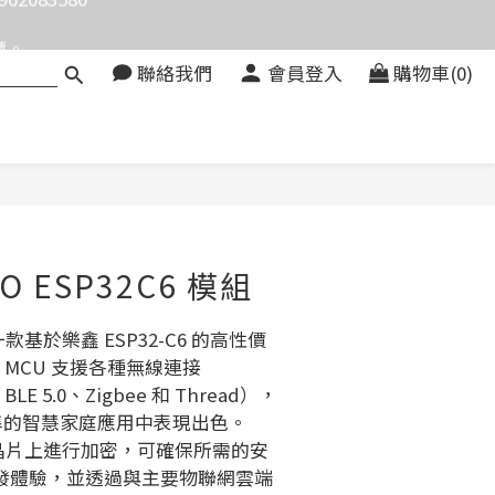
價。
價。
聯絡我們
會員登入
購物車(0)
083580
價。
立即購買
AO ESP32C6 模組
 是一款基於樂鑫 ESP32-C6 的高性價
 MCU 支援各種無線連接
6、BLE 5.0、Zigbee 和 Thread），
 標準的智慧家庭應用中表現出色。
C6 在晶片上進行加密，可確保所需的安
發體驗，並透過與主要物聯網雲端