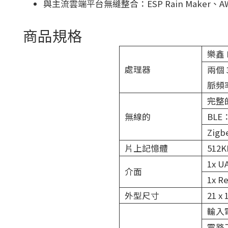
與主流雲端平台無縫整合：ESP Rain Maker、AWS Io
商品規格
樂鑫 E
處理器
兩個 
脈頻率
完整的 
無線的
BLE
Zigb
片上記憶體
512
1x UA
介面
1x Re
外型尺寸
21 x
輸入電
電路