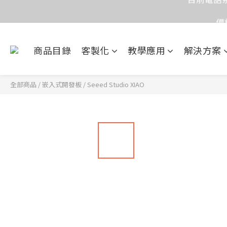
價
價
商品目錄
客製化
教學應用
解決方案
目前電話系
價
全部商品
/
嵌入式開發板
/
Seeed Studio XIAO