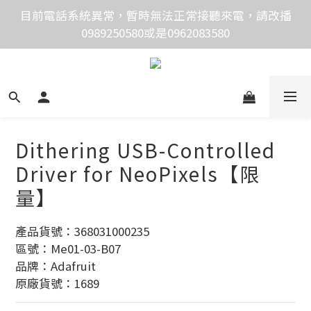
價格均含稅，下單享優惠！歡迎大量採購，由專人提供
目前電話系統異常，暫時無法正常接聽來電，請改播
0989250580或是0962083580
專案報價。
價格均含稅，下單享優惠！歡迎大量採購，由專人提供
專案報價。
Dithering USB-Controlled
Driver for NeoPixels【限
量】
產品貨號：368031000235
區號：Me01-03-B07
品牌：Adafruit
原廠貨號：1689