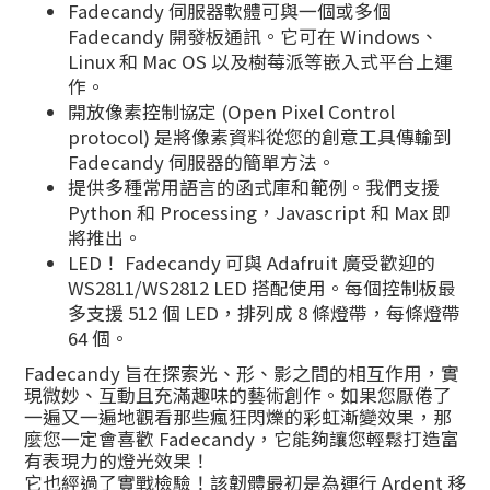
Fadecandy 伺服器軟體可與一個或多個
Fadecandy 開發板通訊。它可在 Windows、
Linux 和 Mac OS 以及樹莓派等嵌入式平台上運
作。
開放像素控制協定 (Open Pixel Control
protocol) 是將像素資料從您的創意工具傳輸到
Fadecandy 伺服器的簡單方法。
提供多種常用語言的函式庫和範例。我們支援
Python 和 Processing，Javascript 和 Max 即
將推出。
LED！ Fadecandy 可與 Adafruit 廣受歡迎的
WS2811/WS2812 LED 搭配使用。每個控制板最
多支援 512 個 LED，排列成 8 條燈帶，每條燈帶
64 個。
Fadecandy 旨在探索光、形、影之間的相互作用，實
現微妙、互動且充滿趣味的藝術創作。如果您厭倦了
一遍又一遍地觀看那些瘋狂閃爍的彩虹漸變效果，那
麼您一定會喜歡 Fadecandy，它能夠讓您輕鬆打造富
有表現力的燈光效果！
它也經過了實戰檢驗！該韌體最初是為運行 Ardent 移