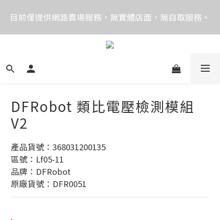
價格均含稅，下單享優惠！歡迎大量採購，由專人提供
目前僅提供網路賣場服務，無實體店面，無自取服務。
專案報價。
目前電話系統異常，暫時無法正常接聽來電，請改播
0989250580或是0962083580
價格均含稅，下單享優惠！歡迎大量採購，由專人提供
專案報價。
DFRobot 類比電壓檢測模組
V2
產品貨號：368031200135
區號：Lf05-11
品牌：DFRobot
原廠貨號：DFR0051