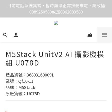
價格均含稅，下單享優惠！歡迎大量採購，由專人提供
目前電話系統異常，暫時無法正常接聽來電，請改播
0989250580或是0962083580
專案報價。
價格均含稅，下單享優惠！歡迎大量採購，由專人提供
專案報價。
M5Stack UnitV2 AI 攝影機模
組 U078D
產品貨號：368031600091
區號：Qf10-11
品牌：M5Stack
原廠貨號：U078D