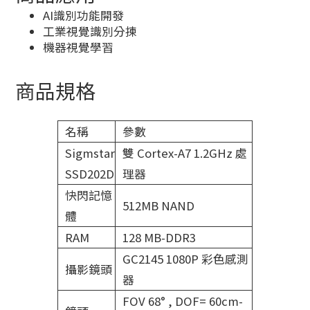
AI識別功能開發
工業視覺識別分揀
機器視覺學習
商品規格
名稱
參數
Sigmstar
雙 Cortex-A7 1.2GHz 處
SSD202D
理器
快閃記憶
512MB NAND
體
RAM
128 MB-DDR3
GC2145 1080P 彩色感測
攝影鏡頭
器
FOV 68° , DOF= 60cm-