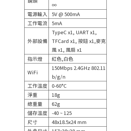
鏡頭
∞
電源輸入
5V @ 500mA
工作電流
5mA
TypeC x1, UART x1,
外部設備
TFCard x1, 按鈕 x1,麥克
風 x1, 風扇 x1
指示燈
紅色,白色
150Mbps 2.4GHz 802.11
WiFi
b/g/n
工作溫度
0-60°C
淨重
18g
總重量
62g
儲存溫度
-40 ~ 125
尺寸
48x18.5x24 mm