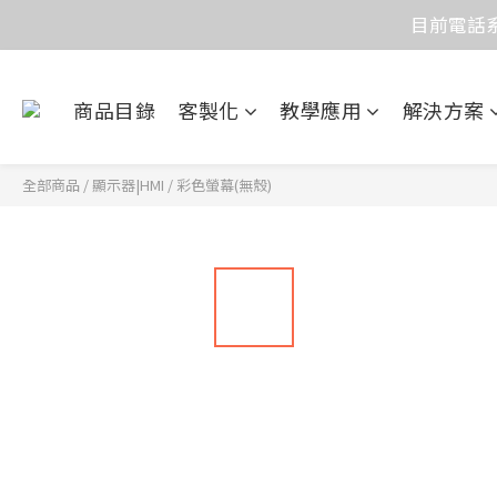
目前電話系
價
價
商品目錄
客製化
教學應用
解決方案
全部商品
/
顯示器|HMI
/
彩色螢幕(無殼)