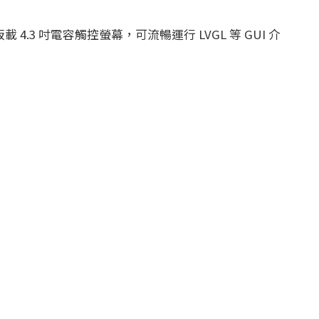
AM，板載 4.3 吋電容觸控螢幕，可流暢運行 LVGL 等 GUI 介