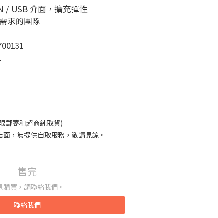
CAN / USB 介面，擴充彈性
 需求的團隊
00131
2
限郵寄和超商純取貨)
店面，無提供自取服務，敬請見諒。
售完
想購買，請聯絡我們。
聯絡我們