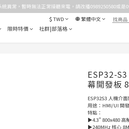
統異常，暫時無法正常接聽來電，請改播0989250580或是0962
格均含稅，下單享優惠！歡迎大量採購，由專人提供專案報
格均含稅，下單享優惠！歡迎大量採購，由專人提供專案報
$
TWD
繁體中文
限時特價
社群|部落格
ESP32-S
幕開發板 8
ESP32S3 人機介
用途：HMI/UI 開
特點：
▶4.3" 800x480
▶240MHz 核心 8M 