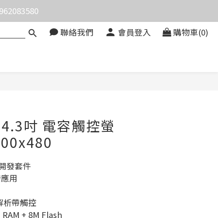
083580
價。
價。
聯絡我們
會員登入
購物車(0)
3 4.3吋 電容觸控螢
00x480
面開發套件
發應用
 高解析帶觸控
RAM + 8M Flash