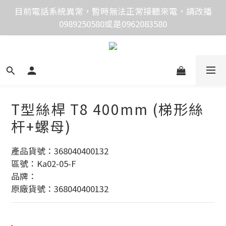
價格均含稅，下單享優惠！歡迎大量採購，由專人提供
目前電話系統異常，暫時無法正常接聽來電，請改播
0989250580或是0962083580
專案報價。
價格均含稅，下單享優惠！歡迎大量採購，由專人提供
專案報價。
T型絲桿 T8 400mm (梯形絲
杆+螺母)
產品貨號：368040400132
區號：Ka02-05-F
品牌：
原廠貨號：368040400132