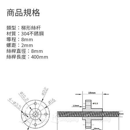
商品規格
類型：梯形絲杆
材質：304不銹鋼
導程：8mm
螺距：2mm
絲桿直徑：8mm
絲桿長度：400mm