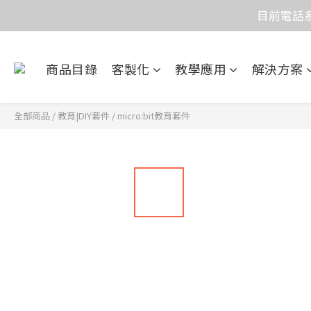
目前電話系
價
價
商品目錄
客製化
教學應用
解決方案
全部商品
/
教育|DIY套件
/
micro:bit教育套件