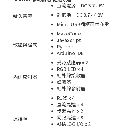
直流電源 DC 3.7 - 6V
鋰電池 DC 3.7 - 4.2V
輸入電壓
Micro USB插槽可供充電
MakeCode
JavaScript
軟體與程式
Python
Arduino IDE
光源感應器 x 2
RGB LED x 4
紅外線接收器
內建感測器
蜂鳴器
紅外線發射器
RJ25 x 4
直流馬達 x 4
步進馬達 x 2
伺服馬達 x 8
連接埠
ANALOG I/O x 2