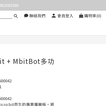
083580
價。
聯絡我們
會員登入
購物車(0)
價。
it + MbitBot多功
00042
1
00042
icro:bit而生的專業擴展板。將