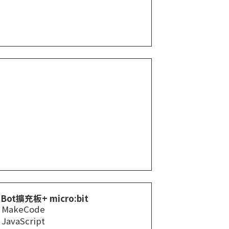
tBot擴充板+ micro:bit
MakeCode
JavaScript