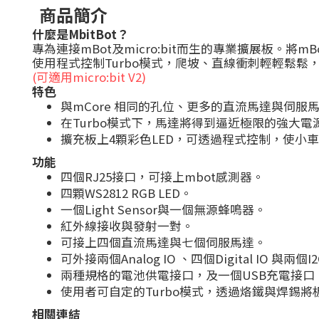
商品簡介
什麼是MbitBot？
專為連接mBot及micro:bit而生的專業擴展板。將mBot
使用程式控制Turbo模式，爬坡、直線衝刺輕輕鬆鬆
(可適用micro:bit V2)
特色
與mCore 相同的孔位、更多的直流馬達與伺服
在Turbo模式下，馬達將得到逼近極限的強大
擴充板上4顆彩色LED，可透過程式控制，使小
功能
四個RJ25接口，可接上mbot感測器。
四顆WS2812 RGB LED。
一個Light Sensor與一個無源蜂鳴器。
紅外線接收與發射一對。
可接上四個直流馬達與七個伺服馬達。
可外接兩個Analog IO 、四個Digital IO 與兩個
兩種規格的電池供電接口，及一個USB充電接口
使用者可自定的Turbo模式，透過烙鐵與焊錫將
相關連結