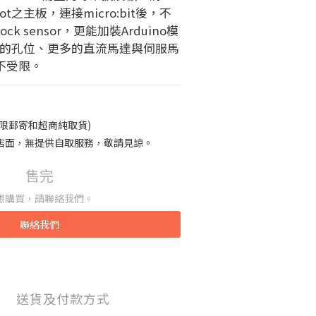
Bot之主板，連接micro:bit後，不
ck sensor，更能加裝Arduino模
相同的孔位、更多的直流馬達與伺服馬
不受限。
限郵寄和超商純取貨)
店面，無提供自取服務，敬請見諒。
售完
想購買，請聯絡我們。
聯絡我們
送貨及付款方式