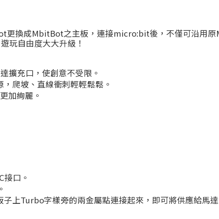
更換成MbitBot之主板，連接micro:bit後，不僅可沿用原Mak
，遊玩自由度大大升級！
馬達擴充口，使創意不受限。
電源，爬坡、直線衝刺輕輕鬆鬆。
車更加絢麗。
I2C接口。
。
板子上Turbo字樣旁的兩金屬點連接起來，即可將供應給馬達