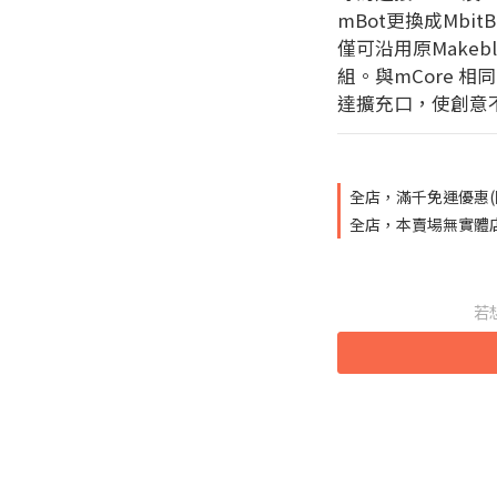
mBot更換成Mbit
僅可沿用原Makeblo
組。與mCore 
達擴充口，使創意
全店，滿千免運優惠(
全店，本賣場無實體
若