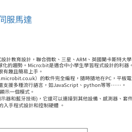
與伺服馬達
少年程式設計教育設計，聯合微軟、三星、ARM、英國蘭卡斯特
球化的趨勢。Micro:bit是適合中小學生學習程式設計的利器
時很有趣且簡易上手。
icrobit.co.uk）的軟件完全編程，隨時隨地在PC，平
援多種流行語言，如JavaScript、python等等……。
或顯示一個模式。
顯示器和藍牙技術)，它還可以連接到其他設備、感測器、套件等（支援Ard
門檻的入手程式設計和控制硬體 。