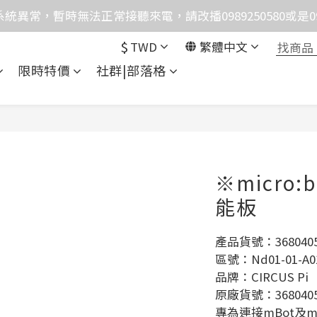
統異常，暫時無法正常接聽來電，請改播0989250580或是0962
格均含稅，下單享優惠！歡迎大量採購，由專人提供專案報
$
TWD
繁體中文
格均含稅，下單享優惠！歡迎大量採購，由專人提供專案報
限時特價
社群|部落格
※micro:b
能板
產品貨號：3680405
區號：Nd01-01-A0
品牌：CIRCUS Pi
原廠貨號：3680405
專為連接mBot及m