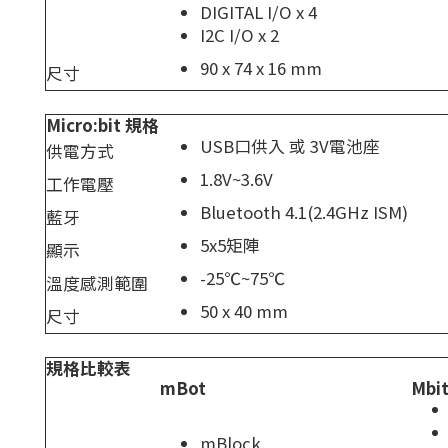
DIGITAL I/O x 4
I2C I/O x 2
90 x 74 x 16 mm
尺寸
Micro:bit 規格
USB口供入 或 3V電池座
供電方式
1.8V~3.6V
工作電壓
Bluetooth 4.1(2.4GHz ISM)
藍牙
5x5矩陣
顯示
-25℃~75℃
溫度感測範圍
50 x 40 mm
尺寸
規格比較表
mBot
Mbi
mBlock