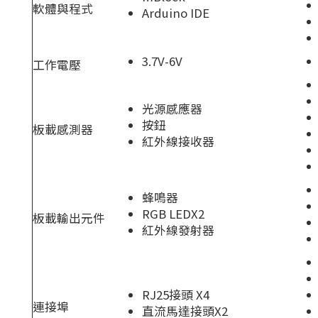
軟體與程式
Arduino IDE
3.7V-6V
工作電壓
光源感應器
按鈕
板載感測器
紅外線接收器
蜂鳴器
RGB LEDX2
板載輸出元件
紅外線發射器
RJ25接頭 X4
連接埠
直流馬達接頭X2