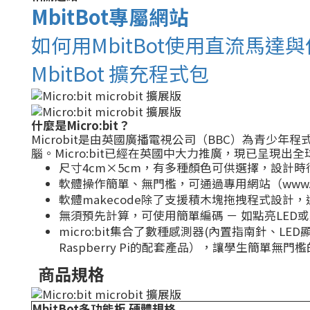
MbitBot專屬網站
如何用MbitBot使用直流馬達
MbitBot 擴充程式包
什麼是Micro:bit？
Microbit是由英國廣播電視公司（BBC）為青
腦。Micro:bit已經在英國中大力推廣，現已呈現出全
尺寸4cm×5cm，有多種顏色可供選擇，設計
軟體操作簡單、無門檻，可通過專用網站（www.m
軟體makecode除了支援積木塊拖拽程式設計，還支
無須預先計算，可使用簡單編碼 － 如點亮LED
micro:bit集合了數種感測器(內置指南針、LED
Raspberry Pi的配套產品），讓學生簡單無
商品規格
MbitBot多功能板 硬體規格