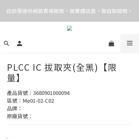
價格均含稅，下單享優惠！歡迎大量採購，由專人提供
目前僅提供網路賣場服務，無實體店面，無自取服務。
專案報價。
目前電話系統異常，暫時無法正常接聽來電，請改播
0989250580或是0962083580
價格均含稅，下單享優惠！歡迎大量採購，由專人提供
專案報價。
PLCC IC 拔取夾(全黑)【限
量】
產品貨號：3680901000094
區號：Me01-02-C02
品牌：
原廠貨號：