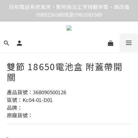
目前電話系統異常，暫時無法正常接聽來電，請改播
價格均含稅，下單享優惠！歡迎大量採購，由專人提供
0989250580或是0962083580
專案報價。
價格均含稅，下單享優惠！歡迎大量採購，由專人提供
專案報價。
雙節 18650電池盒 附蓋帶開
關
產品貨號：368090500126
區號：Kc04-01-D01
品牌：
原廠貨號：