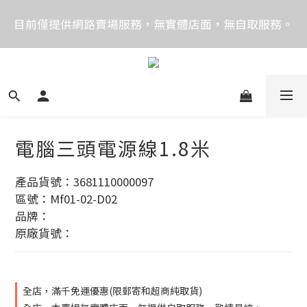
價格均含稅，下單享優惠！歡迎大量採購，由專人提供
目前僅提供網路賣場服務，無實體店面，無自取服務。
專案報價。
目前電話系統異常，暫時無法正常接聽來電，請改播
0989250580或是0962083580
價格均含稅，下單享優惠！歡迎大量採購，由專人提供
專案報價。
電腦三頭電源線1.8米
產品貨號：3681110000097
區號：Mf01-02-D02
品牌：
原廠貨號：
全店，滿千免運優惠(限郵寄和超商純取貨)