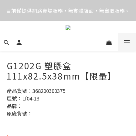
價格均含稅，下單享優惠！歡迎大量採購，由專人提供
目前僅提供網路賣場服務，無實體店面，無自取服務。
專案報價。
目前電話系統異常，暫時無法正常接聽來電，請改播
0989250580或是0962083580
價格均含稅，下單享優惠！歡迎大量採購，由專人提供
專案報價。
G1202G 塑膠盒
111x82.5x38mm【限量】
產品貨號：368200300375
區號：Lf04-13
品牌：
原廠貨號：