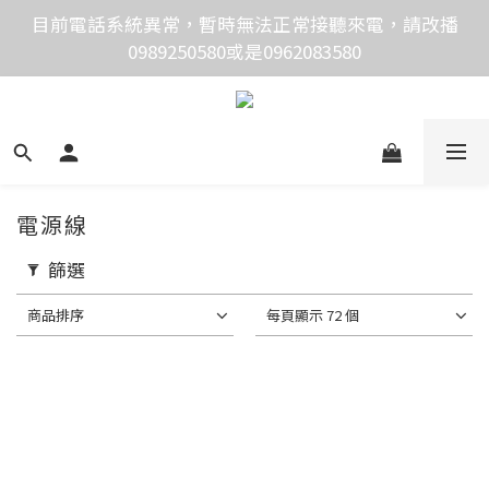
價格均含稅，下單享優惠！歡迎大量採購，由專人提供
目前電話系統異常，暫時無法正常接聽來電，請改播
0989250580或是0962083580
專案報價。
價格均含稅，下單享優惠！歡迎大量採購，由專人提供
專案報價。
電源線
篩選
商品排序
每頁顯示 72 個