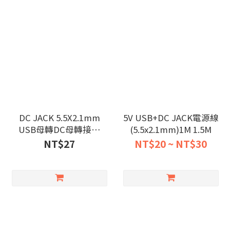
DC JACK 5.5X2.1mm
5V USB+DC JACK電源線
USB母轉DC母轉接線
(5.5x2.1mm)1M 1.5M
10cm
NT$27
NT$20 ~ NT$30