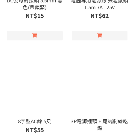
DC公母對接頭 5.5mm 黑
電腦專用電源線 米老鼠頭
色(帶鎖緊)
1.5m 7A 125V
NT$15
NT$62
8字型AC線 5尺
3P電源插頭 + 尾端剝線吃
錫
NT$55