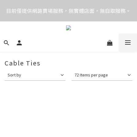
價格均含稅，下單享優惠！歡迎大量採購，由專人提供
目前僅提供網路賣場服務，無實體店面，無自取服務。
專案報價。
目前電話系統異常，暫時無法正常接聽來電，請改播
0989250580或是0962083580
價格均含稅，下單享優惠！歡迎大量採購，由專人提供
專案報價。
Cable Ties
Sort by
72 Items per page