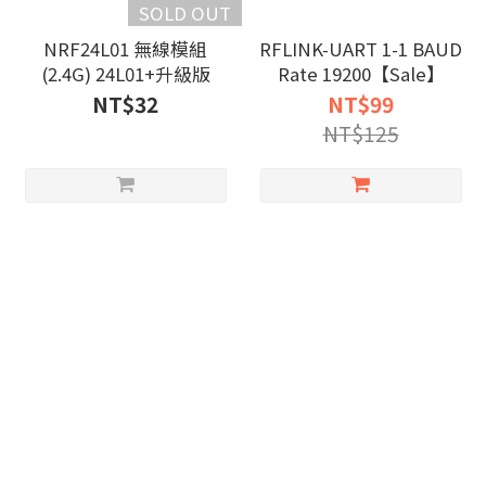
SOLD OUT
NRF24L01 無線模組
RFLINK-UART 1-1 BAUD
(2.4G) 24L01+升級版
Rate 19200【Sale】
NT$32
NT$99
NT$125