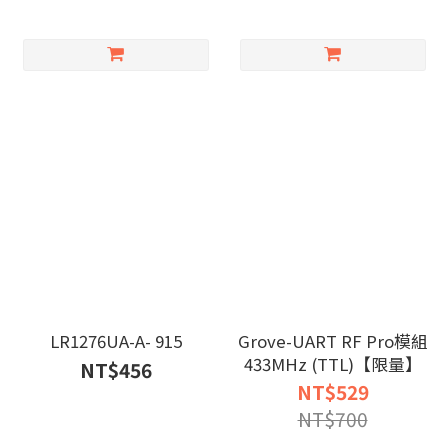
LR1276UA-A- 915
Grove-UART RF Pro模組
433MHz (TTL)【限量】
NT$456
NT$529
NT$700