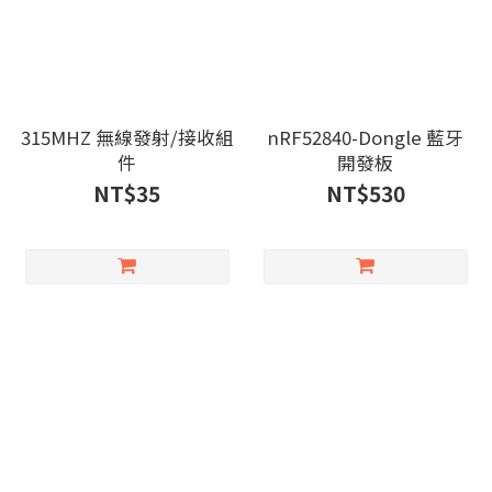
315MHZ 無線發射/接收組
nRF52840-Dongle 藍牙
件
開發板
NT$35
NT$530