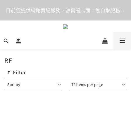
價格均含稅，下單享優惠！歡迎大量採購，由專人提供
目前僅提供網路賣場服務，無實體店面，無自取服務。
專案報價。
目前電話系統異常，暫時無法正常接聽來電，請改播
0989250580或是0962083580
價格均含稅，下單享優惠！歡迎大量採購，由專人提供
專案報價。
RF
Filter
Sort by
72 Items per page