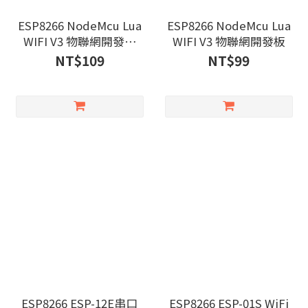
ESP8266 NodeMcu Lua
ESP8266 NodeMcu Lua
WIFI V3 物聯網開發板
WIFI V3 物聯網開發板
(Tyep-C)
NT$109
NT$99
ESP8266 ESP-12E串口
ESP8266 ESP-01S WiFi