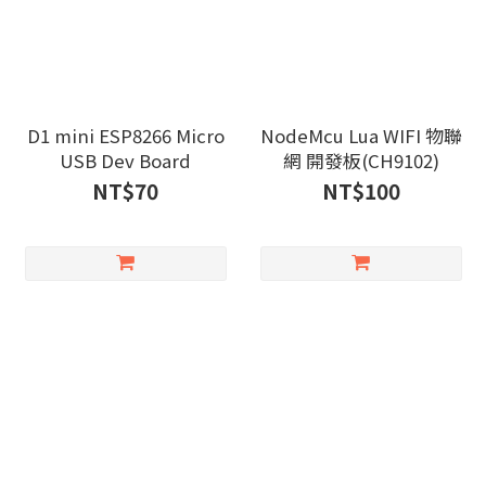
D1 mini ESP8266 Micro
NodeMcu Lua WIFI 物聯
USB Dev Board
網 開發板(CH9102)
NT$70
NT$100