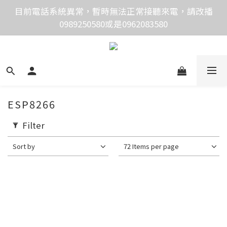
價格均含稅，下單享優惠！歡迎大量採購，由專人提供
目前電話系統異常，暫時無法正常接聽來電，請改播
0989250580或是0962083580
專案報價。
價格均含稅，下單享優惠！歡迎大量採購，由專人提供
專案報價。
ESP8266
Filter
Sort by
72 Items per page