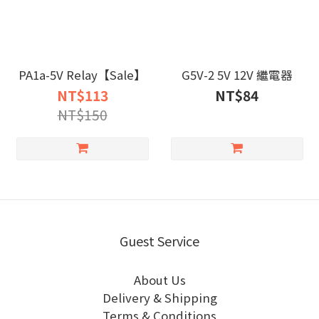
PA1a-5V Relay【Sale】
G5V-2 5V 12V 繼電器
NT$113
NT$84
NT$150
Guest Service
About Us
Delivery & Shipping
Terms & Conditions