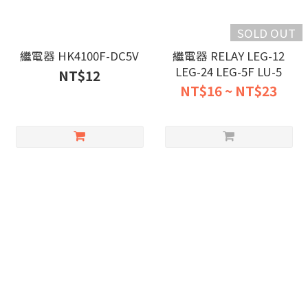
SOLD OUT
繼電器 HK4100F-DC5V
繼電器 RELAY LEG-12
LEG-24 LEG-5F LU-5
NT$12
NT$16 ~ NT$23