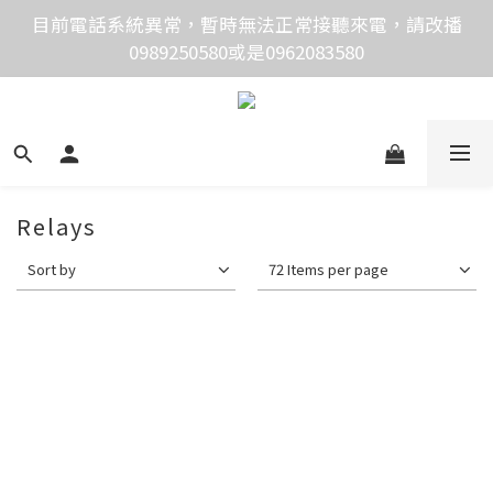
價格均含稅，下單享優惠！歡迎大量採購，由專人提供
目前電話系統異常，暫時無法正常接聽來電，請改播
0989250580或是0962083580
專案報價。
價格均含稅，下單享優惠！歡迎大量採購，由專人提供
專案報價。
Relays
Sort by
72 Items per page