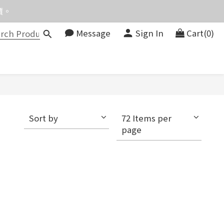
價。
價。
Message
Sign In
Cart(0)
083580
價。
Sort by
72 Items per
page