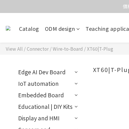
價
價
Catalog
ODM design
Teaching applica
目前電話系
價
View All
/
Connector
/
Wire-to-Board
/
XT60|T-Plug
XT60|T-Plu
Edge AI Dev Board
IoT automation
Embedded Board
Educational | DIY Kits
Display and HMI