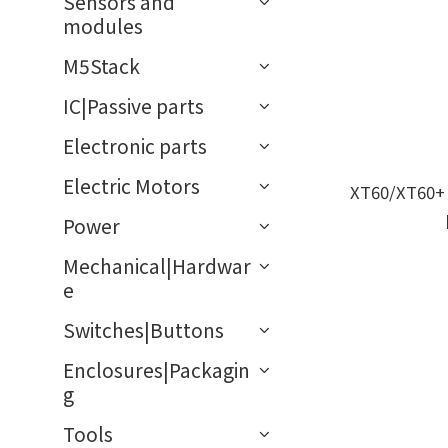
Sensors and
modules
M5Stack
IC|Passive parts
Electronic parts
Electric Motors
XT60/XT6
Power
Mechanical|Hardwar
e
Switches|Buttons
Enclosures|Packagin
g
Tools