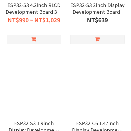
ESP32-S3 4.2inch RLCD
ESP32-S3 2inch Display
Development Board 300
Development Board,
× 400
240×320 Pixels, 32-bit
NT$990 ~ NT$1,029
NT$639
LX7 Dual-core Processor
ESP32-S3 1.9inch
ESP32-C6 1.47inch
Display Development
Display Development