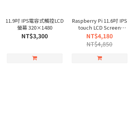
11.9吋 IPS電容式觸控LCD
Raspberry Pi 11.6吋 IPS
螢幕 320×1480
touch LCD Screen
1920×1080
NT$3,300
NT$4,180
NT$4,850