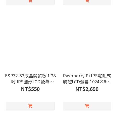
Array, Supports 2.4GHz
Wi-Fi & BLE 5
ESP32-S3液晶開發板 1.28
Raspberry Pi IPS電阻式
吋 IPS圓形LCD螢幕
觸控LCD螢幕 1024×600
240×240
10.1吋
NT$550
NT$2,690