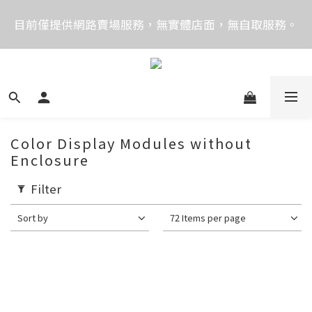
價格均含稅，下單享優惠！歡迎大量採購，由專人提供
目前僅提供網路賣場服務，無實體店面，無自取服務。
專案報價。
目前電話系統異常，暫時無法正常接聽來電，請改播
0989250580或是0962083580
價格均含稅，下單享優惠！歡迎大量採購，由專人提供
專案報價。
Color Display Modules without
Enclosure
Filter
Sort by
72 Items per page