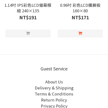
1.14吋 IPS彩色LCD螢幕模
0.96吋 彩色LCD擴展板
組 240×135
160×80
NT$191
NT$171
Guest Service
About Us
Delivery & Shipping
Terms & Conditions
Return Policy
Privacy Policy