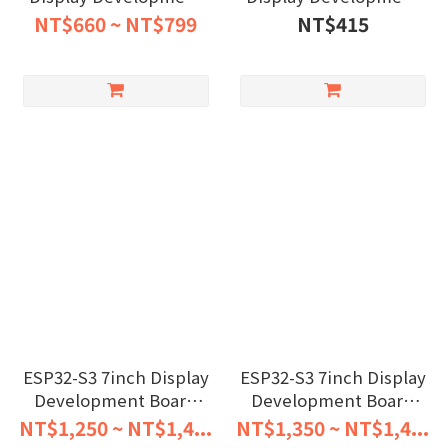
Board, 170×320 Pixels,
Board
NT$660 ~ NT$799
NT$415
262K Color, 32-bit LX7
Dual-core Processor
ESP32-S3 7inch Display
ESP32-S3 7inch Display
Development Board
Development Board
Type B
800×480
NT$1,250 ~ NT$1,4...
NT$1,350 ~ NT$1,4...