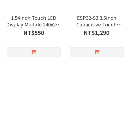
1.54inch Touch LCD
ESP32-S3 3.5inch
Display Module 240x240
Capacitive Touch
(ST7789S)
Display Dev Board
NT$550
NT$1,290