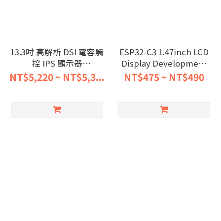
13.3吋 高解析 DSI 電容觸
ESP32-C3 1.47inch LCD
控 IPS 顯示器
Display Development
1920×1080
Board 172×320 2.4GHz
NT$5,220 ~ NT$5,3...
NT$475 ~ NT$490
Wi-Fi