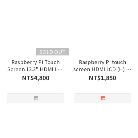
SOLD OUT
Raspberry Pi Touch
Raspberry Pi touch
Screen 13.3" HDMI LCD
screen HDMI LCD (H) 7"
(H) 1920×1080
1024×600
NT$4,800
NT$1,850