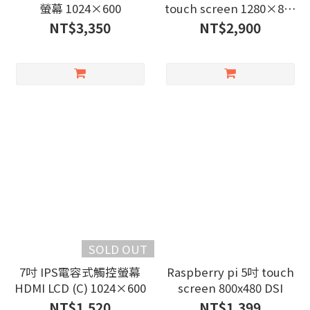
螢幕 1024×600
touch screen 1280×800
HDMI
NT$3,350
NT$2,900
SOLD OUT
7吋 IPS電容式觸控螢幕
Raspberry pi 5吋 touch
HDMI LCD (C) 1024×600
screen 800x480 DSI
NT$1,520
NT$1,399