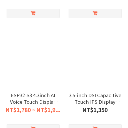
ESP32-S3 4.3inch AI
3.5-inch DSI Capacitive
Voice Touch Display
Touch IPS Display
Development Board,
640x480
NT$1,780 ~ NT$1,9...
NT$1,350
800 × 480 Resolution,
5-Point Touch, Dual-MIC