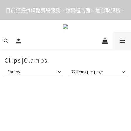
價格均含稅，下單享優惠！歡迎大量採購，由專人提供
目前僅提供網路賣場服務，無實體店面，無自取服務。
專案報價。
目前電話系統異常，暫時無法正常接聽來電，請改播
0989250580或是0962083580
價格均含稅，下單享優惠！歡迎大量採購，由專人提供
專案報價。
Clips|Clamps
Sort by
72 Items per page