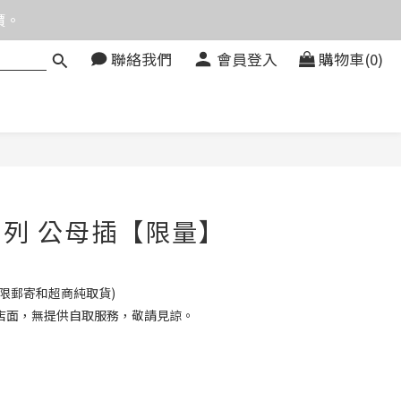
價。
價。
聯絡我們
會員登入
購物車(0)
083580
價。
立即購買
V系列 公母插【限量】
限郵寄和超商純取貨)
店面，無提供自取服務，敬請見諒。