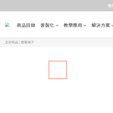
價
價
目前電話系
商品目錄
客製化
教學應用
解決方案
價
全部商品
/
壓著端子