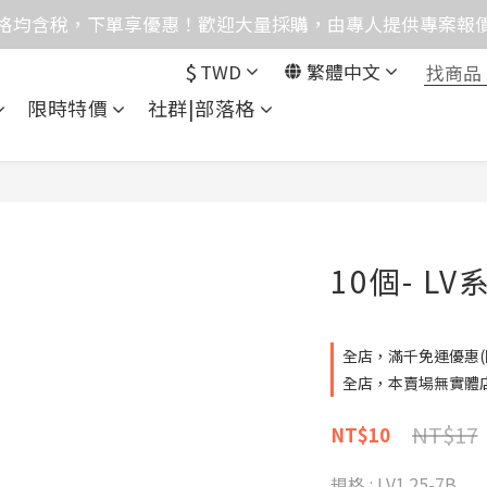
格均含稅，下單享優惠！歡迎大量採購，由專人提供專案報
格均含稅，下單享優惠！歡迎大量採購，由專人提供專案報
目前僅提供網路賣場服務，無實體店面，無自取服務。
$
TWD
繁體中文
統異常，暫時無法正常接聽來電，請改播0989250580或是0962
限時特價
社群|部落格
格均含稅，下單享優惠！歡迎大量採購，由專人提供專案報
10個- L
全店，滿千免運優惠(
全店，本賣場無實體
NT$17
NT$10
規格
: LV1.25-7B