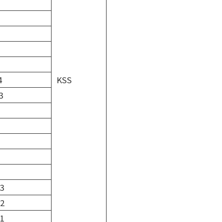
4
KSS
3
3
2
1