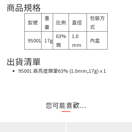
商品規格
重
包裝方
型號
比例
直徑
量
式
63%
1.0
9S001
17g
內盒
錫
mm
出貨清單
9S001 高亮度錫筆63% (1.0mm,17g) x 1
您可能喜歡...