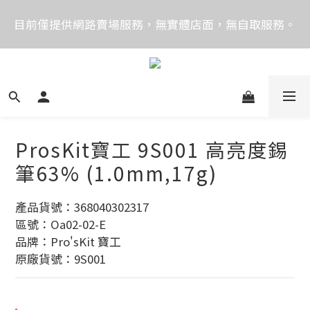
價格均含稅，下單享優惠！歡迎大量採購，由專人提供
目前僅提供網路賣場服務，無實體店面，無自取服務。
專案報價。
目前電話系統異常，暫時無法正常接聽來電，請改播
0989250580或是0962083580
價格均含稅，下單享優惠！歡迎大量採購，由專人提供
專案報價。
ProsKit寶工 9S001 高亮度錫
筆63% (1.0mm,17g)
產品貨號：368040302317
區號：Oa02-02-E
品牌：Pro'sKit 寶工
原廠貨號：9S001