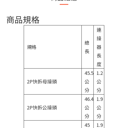
商品規格
連
接
總
規格
器
長
長
度
45.5
1.2
2P快拆母接頭
公
公
分
分
46.4
1.9
2P快拆公接頭
公
公
分
分
45
1.9