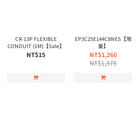
CR-13P FLEXIBLE
EP3C25E144C8NES【限
CONDUIT (1M)【Sale】
量】
NT$15
NT$1,260
NT$1,575