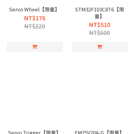
Servo Wheel【限量】
STM32F103C8T6【限
量】
NT$176
NT$510
NT$220
NT$600
Servo Trigger【限量】
FM25V20A-G【限量】