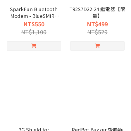
SparkFun Bluetooth
T92S7D22-24 繼電器【限
Modem - BlueSMiRF
量】
Silver【限量】
NT$550
NT$499
NT$1,100
NT$529
3G Shield for
RedBot Buzzer 蜂鳴器