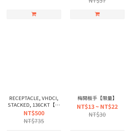
NT$37
RECEPTACLE, VHDCI,
梅開板手【限量】
STACKED, 136CKT【限
NT$13 ~ NT$22
量】
NT$500
NT$30
NT$735