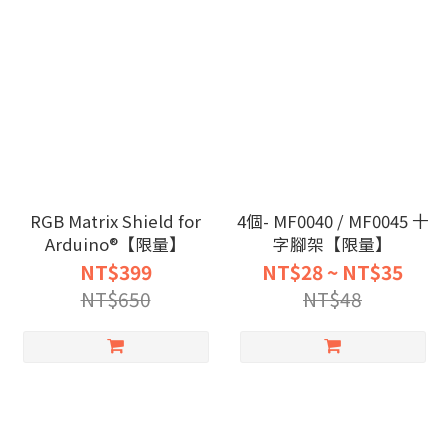
RGB Matrix Shield for
4個- MF0040 / MF0045 十
Arduino®【限量】
字腳架【限量】
NT$399
NT$28 ~ NT$35
NT$650
NT$48