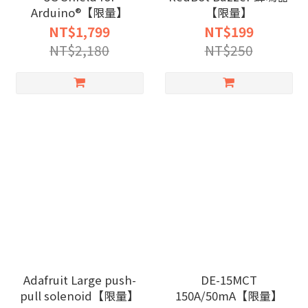
Arduino®【限量】
【限量】
NT$1,799
NT$199
NT$2,180
NT$250
Adafruit Large push-
DE-15MCT
pull solenoid【限量】
150A/50mA【限量】