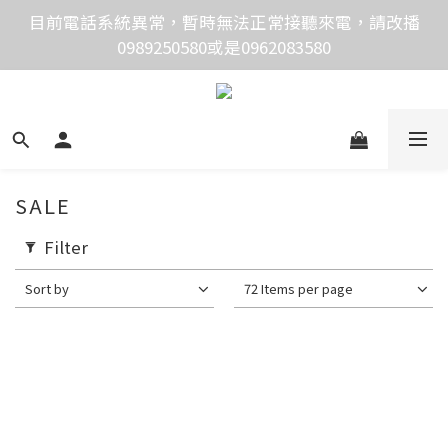
價格均含稅，下單享優惠！歡迎大量採購，由專人提供
目前電話系統異常，暫時無法正常接聽來電，請改播
0989250580或是0962083580
專案報價。
價格均含稅，下單享優惠！歡迎大量採購，由專人提供
專案報價。
SALE
Filter
Sort by
72 Items per page