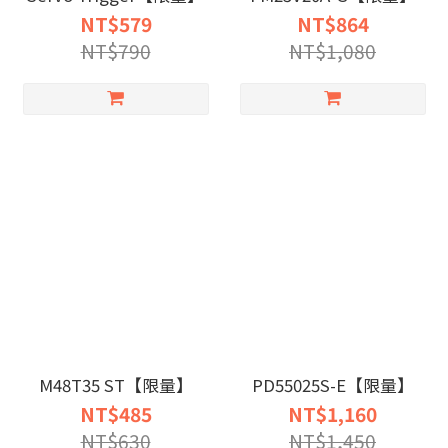
NT$579
NT$864
NT$790
NT$1,080
M48T35 ST【限量】
PD55025S-E【限量】
NT$485
NT$1,160
NT$630
NT$1,450