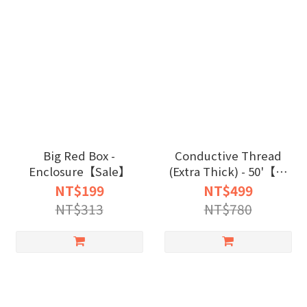
Big Red Box -
Conductive Thread
Enclosure【Sale】
(Extra Thick) - 50'【限
量】
NT$199
NT$499
NT$313
NT$780