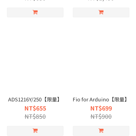
ADS1216Y/250【限量】
Fio for Arduino【限量】
NT$655
NT$699
NT$850
NT$900