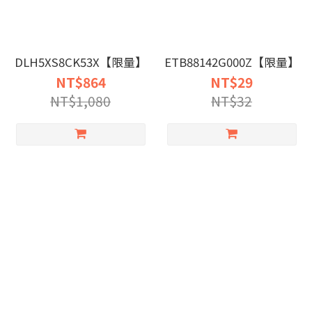
DLH5XS8CK53X【限量】
ETB88142G000Z【限量】
NT$864
NT$29
NT$1,080
NT$32