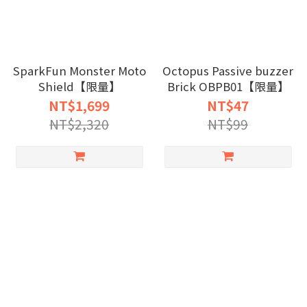
SparkFun Monster Moto
Octopus Passive buzzer
Shield【限量】
Brick OBPB01【限量】
NT$1,699
NT$47
NT$2,320
NT$99