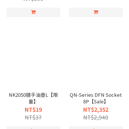
NK2050隨手油壺L【限
QN-Series DFN Socket
量】
8P【Sale】
NT$19
NT$2,352
NT$37
NT$2,940