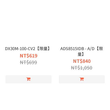
DX30M-100-CV2【限量】
ADS8515IDB - A/D【限
量】
NT$619
NT$840
NT$699
NT$1,050