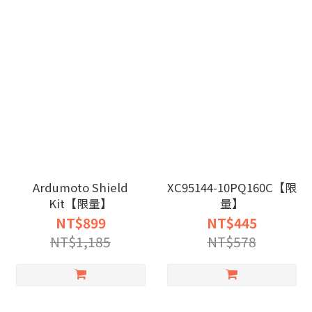
Ardumoto Shield
XC95144-10PQ160C【限
Kit【限量】
量】
NT$899
NT$445
NT$1,185
NT$578