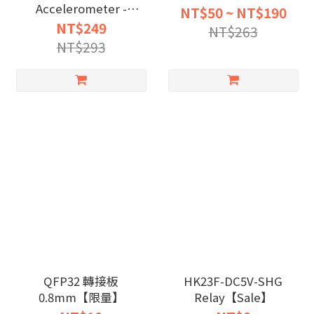
Accelerometer -
NT$50 ~ NT$190
ADXL335 BK-
NT$249
NT$263
ADXL335【限量】
NT$293
QFP32 轉接板
HK23F-DC5V-SHG
0.8mm【限量】
Relay【Sale】