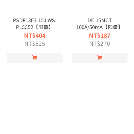
PSD813F3-15J WSI
DE-15MCT
PLCC52【限量】
100A/50mA【限量】
NT$404
NT$187
NT$525
NT$270