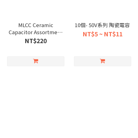
MLCC Ceramic
10個- 50V系列 陶瓷電容
Capacitor Assortment
NT$5 ~ NT$11
Kit 10pF–10μF (24-
NT$220
Value/480 pcs)