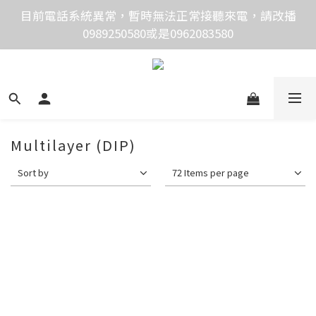
價格均含稅，下單享優惠！歡迎大量採購，由專人提供
目前電話系統異常，暫時無法正常接聽來電，請改播
0989250580或是0962083580
專案報價。
價格均含稅，下單享優惠！歡迎大量採購，由專人提供
專案報價。
Multilayer (DIP)
Sort by
72 Items per page