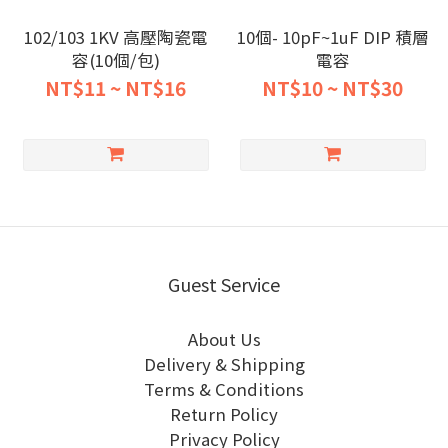
102/103 1KV 高壓陶瓷電
10個- 10pF~1uF DIP 積層
容(10個/包)
電容
NT$11 ~ NT$16
NT$10 ~ NT$30
Guest Service
About Us
Delivery & Shipping
Terms & Conditions
Return Policy
Privacy Policy