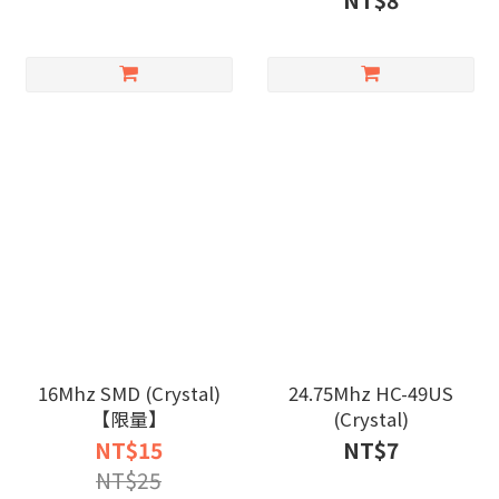
NT$8
16Mhz SMD (Crystal)
24.75Mhz HC-49US
【限量】
(Crystal)
NT$15
NT$7
NT$25