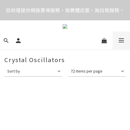
價格均含稅，下單享優惠！歡迎大量採購，由專人提供
目前僅提供網路賣場服務，無實體店面，無自取服務。
專案報價。
目前電話系統異常，暫時無法正常接聽來電，請改播
0989250580或是0962083580
價格均含稅，下單享優惠！歡迎大量採購，由專人提供
專案報價。
Crystal Oscillators
Sort by
72 Items per page