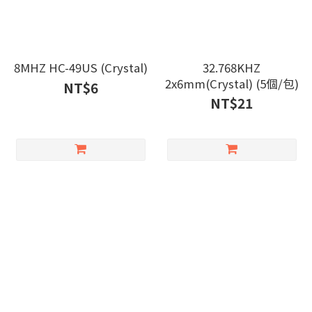
8MHZ HC-49US (Crystal)
32.768KHZ
2x6mm(Crystal) (5個/包)
NT$6
NT$21