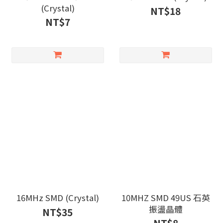
(Crystal)
NT$18
NT$7
16MHz SMD (Crystal)
10MHZ SMD 49US 石英
振盪晶體
NT$35