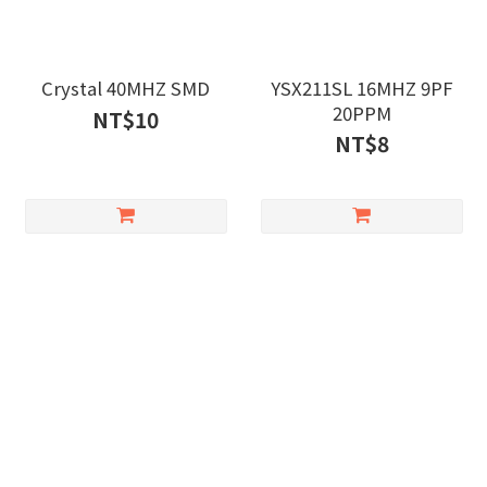
Crystal 40MHZ SMD
YSX211SL 16MHZ 9PF
20PPM
NT$10
NT$8