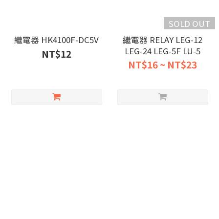
SOLD OUT
繼電器 HK4100F-DC5V
繼電器 RELAY LEG-12
LEG-24 LEG-5F LU-5
NT$12
NT$16 ~ NT$23