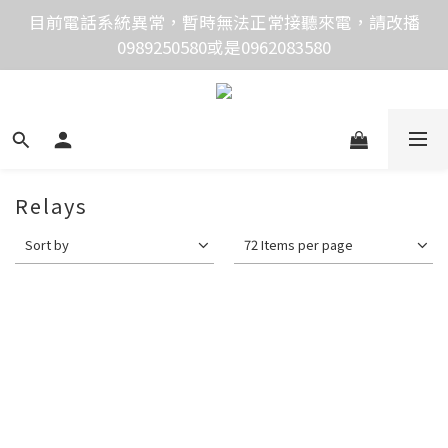
價格均含稅，下單享優惠！歡迎大量採購，由專人提供
目前電話系統異常，暫時無法正常接聽來電，請改播
0989250580或是0962083580
專案報價。
價格均含稅，下單享優惠！歡迎大量採購，由專人提供
專案報價。
Relays
Sort by
72 Items per page