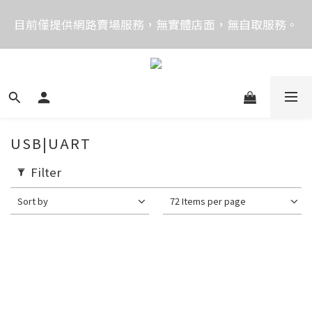
價格均含稅，下單享優惠！歡迎大量採購，由專人提供
目前僅提供網路賣場服務，無實體店面，無自取服務。
專案報價。
目前電話系統異常，暫時無法正常接聽來電，請改播
0989250580或是0962083580
價格均含稅，下單享優惠！歡迎大量採購，由專人提供
專案報價。
USB|UART
Filter
Sort by
72 Items per page