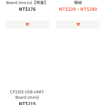
Board (micro)【限量】
模組
NT$176
NT$229 ~ NT$280
CP2102 USB UART
Board (mini)
NT$215