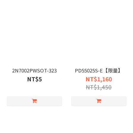
2N7002PWSOT-323
PD55025S-E【限量】
NT$5
NT$1,160
NT$1,450