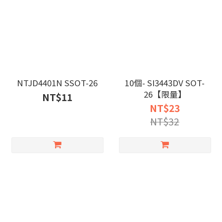
NTJD4401N SSOT-26
10個- SI3443DV SOT-
26【限量】
NT$11
NT$23
NT$32