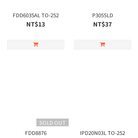
FDD6035AL TO-252
P3055LD
NT$13
NT$37
SOLD OUT
FDD8876
IPD20N03L TO-252