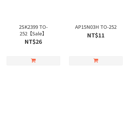
2SK2399 TO-
AP15N03H TO-252
252【Sale】
NT$11
NT$26