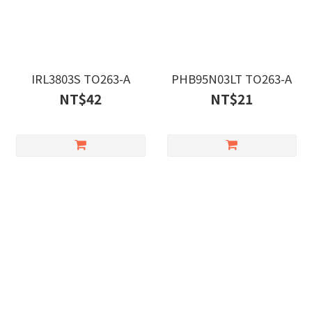
IRL3803S TO263-A
PHB95N03LT TO263-A
NT$42
NT$21