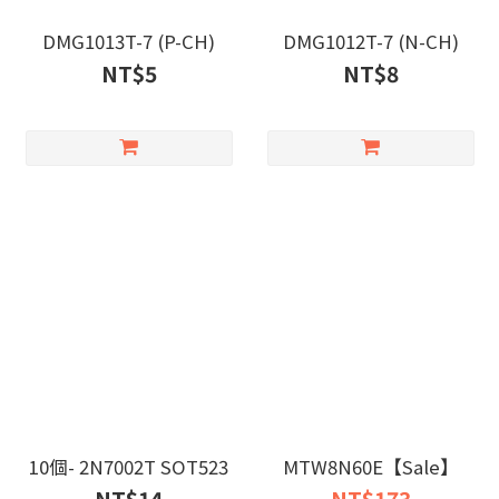
DMG1013T-7 (P-CH)
DMG1012T-7 (N-CH)
NT$5
NT$8
10個- 2N7002T SOT523
MTW8N60E【Sale】