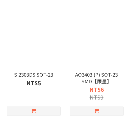
SI2303DS SOT-23
AO3403 (P) SOT-23
SMD【限量】
NT$5
NT$6
NT$9