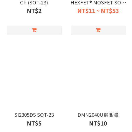
Ch (SOT-23)
HEXFET® MOSFET SOT-
23 (N/P Channel)
NT$2
NT$11 ~ NT$53
SI2305DS SOT-23
DMN2040U電晶體
NT$5
NT$10