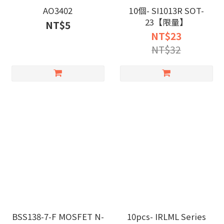
AO3402
10個- SI1013R SOT-
23【限量】
NT$5
NT$23
NT$32
BSS138-7-F MOSFET N-
10pcs- IRLML Series