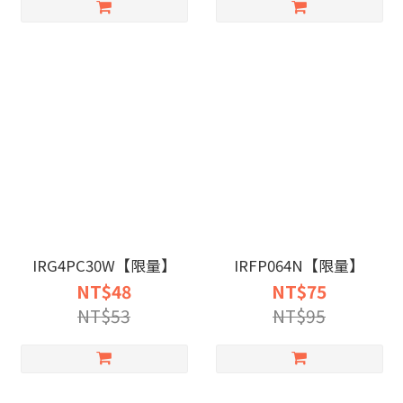
IRG4PC30W【限量】
IRFP064N【限量】
NT$48
NT$75
NT$53
NT$95