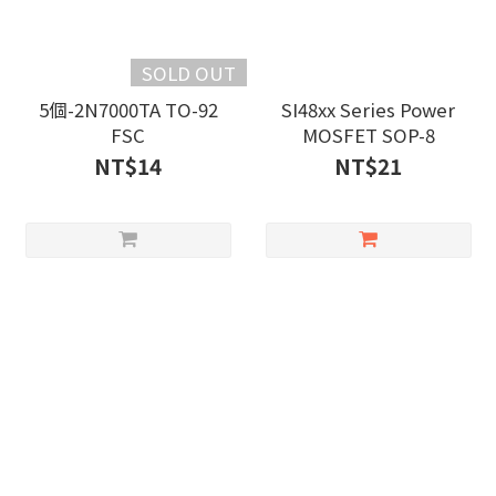
SOLD OUT
5個-2N7000TA TO-92
SI48xx Series Power
FSC
MOSFET SOP-8
NT$14
NT$21