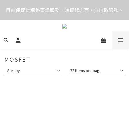
價格均含稅，下單享優惠！歡迎大量採購，由專人提供
目前僅提供網路賣場服務，無實體店面，無自取服務。
專案報價。
目前電話系統異常，暫時無法正常接聽來電，請改播
0989250580或是0962083580
價格均含稅，下單享優惠！歡迎大量採購，由專人提供
專案報價。
MOSFET
Sort by
72 Items per page