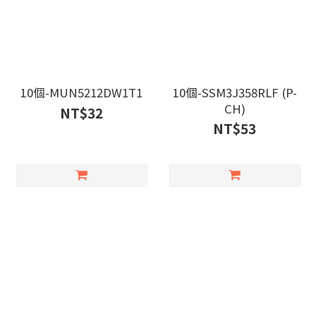
10個-MUN5212DW1T1
10個-SSM3J358RLF (P-
CH)
NT$32
NT$53