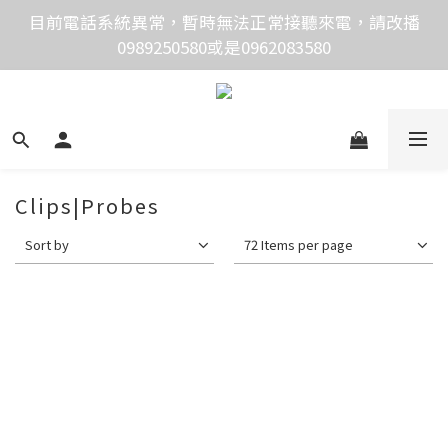
價格均含稅，下單享優惠！歡迎大量採購，由專人提供
目前電話系統異常，暫時無法正常接聽來電，請改播
0989250580或是0962083580
專案報價。
價格均含稅，下單享優惠！歡迎大量採購，由專人提供
專案報價。
Clips|Probes
Sort by
72 Items per page