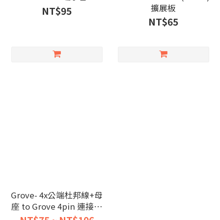
擴展板
NT$95
NT$65
Grove- 4x公端杜邦線+母
座 to Grove 4pin 連接線
20cm 30cm(5條/包)