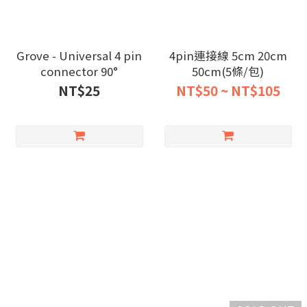
Grove - Universal 4 pin
4pin連接線 5cm 20cm
connector 90°
50cm(5條/包)
NT$25
NT$50 ~ NT$105