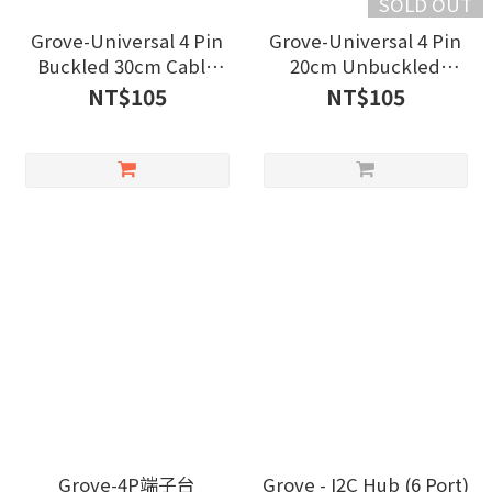
SOLD OUT
Grove-Universal 4 Pin
Grove-Universal 4 Pin
Buckled 30cm Cable
20cm Unbuckled
(5pcs)
Cable(5pcs)
NT$105
NT$105
Grove-4P端子台
Grove - I2C Hub (6 Port)