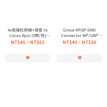
4x母端杜邦線+母座 to
Grove 4P/6P SMD
circus 4pin (5條/包)
Connector 90°/180°
20cm~50cm
(25pcs/pack)
NT$45 ~ NT$63
NT$40 ~ NT$50