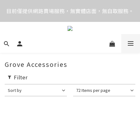
價格均含稅，下單享優惠！歡迎大量採購，由專人提供
目前僅提供網路賣場服務，無實體店面，無自取服務。
專案報價。
目前電話系統異常，暫時無法正常接聽來電，請改播
0989250580或是0962083580
價格均含稅，下單享優惠！歡迎大量採購，由專人提供
專案報價。
Grove Accessories
Filter
Sort by
72 Items per page