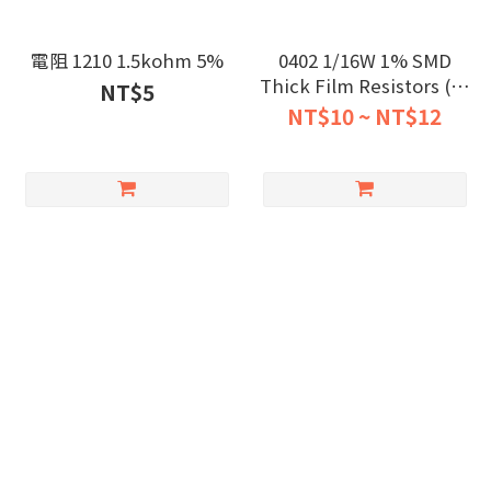
電阻 1210 1.5kohm 5%
0402 1/16W 1% SMD
Thick Film Resistors (20
NT$5
pcs/pack)
NT$10 ~ NT$12