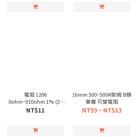
電阻 1206
16mm 500~500K歐姆 B類
0ohm~910ohm 1% (20
單層 可變電阻
個/包)
NT$11
NT$9 ~ NT$13