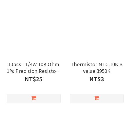
10pcs - 1/4W 10K Ohm
Thermistor NTC 10K B
1% Precision Resistors
value 3950K
DIP (Blue) MIT
NT$25
NT$3