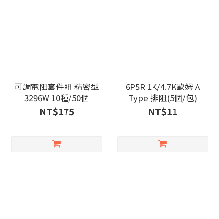
可調電阻套件組 精密型
6P5R 1K/4.7K歐姆 A
3296W 10種/50個
Type 排阻(5個/包)
NT$175
NT$11