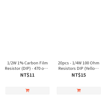
1/2W 1% Carbon Film
20pcs - 1/4W 100 Ohm
Resistor (DIP) - 470 ohm
Resistors DIP (Yellow)
(10pcs/pack)
MIT
NT$11
NT$15