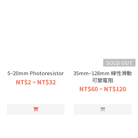
SOLD OUT
5~20mm Photoresistor
35mm~128mm 線性滑動
可變電阻
NT$2 ~ NT$32
NT$60 ~ NT$120