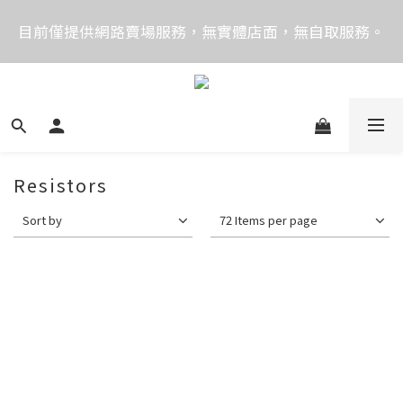
價格均含稅，下單享優惠！歡迎大量採購，由專人提供
目前僅提供網路賣場服務，無實體店面，無自取服務。
專案報價。
目前電話系統異常，暫時無法正常接聽來電，請改播
0989250580或是0962083580
價格均含稅，下單享優惠！歡迎大量採購，由專人提供
專案報價。
Resistors
Sort by
72 Items per page