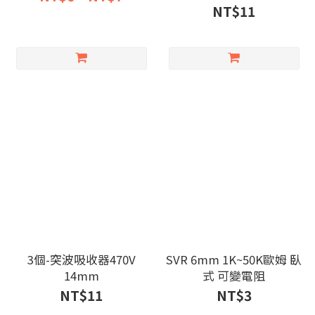
NT$11
3個-突波吸收器470V
SVR 6mm 1K~50K歐姆 臥
14mm
式 可變電阻
NT$11
NT$3