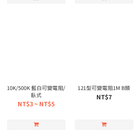
10K/500K 藍白可變電阻/
121型可變電阻1M B類
臥式
NT$7
NT$3 ~ NT$5